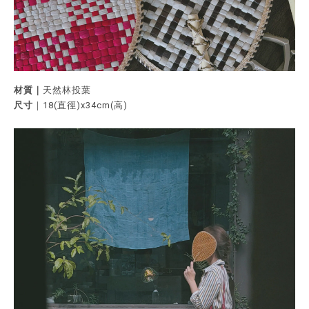
材質｜
天然林投葉
尺寸
｜18(直徑)x34cm(高)