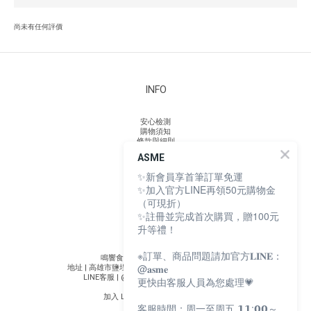
尚未有任何評價
INFO
安心檢測
購物須知
條款與細則
隱私權政策
ASME
個人資料保護法
165 防詐騙聲明
✨新會員享首筆訂單免運
✨加入官方LINE再領50元購物金
（可現折）
✨註冊並完成首次購買，贈100元
ASME
升等禮！
※訂單、商品問題請加官方𝐋𝐈𝐍𝐄：
鳴響食有限公司 | 統編 90899357
@𝐚𝐬𝐦𝐞
地址 | 高雄市鹽埕區大義街 2-1 號駁二大義倉庫 C7-4
LINE客服 | @asme ( 一至五 11:00 - 17:30 )
更快由客服人員為您處理💗
加入 LINE 群獲得第一手消息！
客服時間：周一至周五 𝟭𝟭:𝟬𝟬～