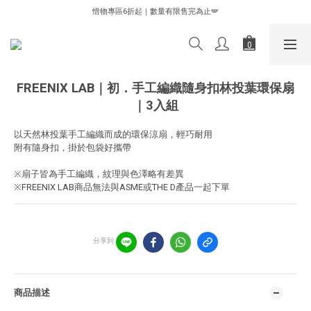
✨✨✨新客首購✨✨✨熱銷產品體驗價85折✨✨✨
惜物專區6折起｜數量有限售完為止🪽
✨✨✨新客首購✨✨✨熱銷產品體驗價85折✨✨✨
FREENIX LAB｜初．手工編織隨身扣林投葉環保扇
｜3入組
以天然林投葉手工編織而成的環保涼扇，輕巧耐用
附有隨身扣，掛於包袋好攜帶
※扇子皆為手工編織，紋理與色澤略有差異
※FREENIX LAB商品無法與ASME或THE D產品一起下單
分享到
商品描述