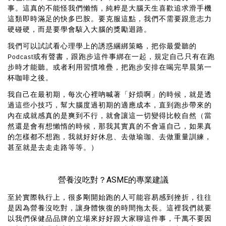
事。這真的不能怪我們懶惰，純粹是大腦天生喜歡追求滑手機
這類即時滿足的快多巴胺。要克服這點，我們不需要跟意志力
硬碰硬，而是要學會駭入大腦的獎勵迴路。
我們可以試試看心理學上的誘惑綑綁策略，把你最愛聽的
或有聲書，跟跑步這件事綁在一起，規定自己只有在跑
Podcast
步時才能聽。或者利用習慣堆疊，把跑步安排在喝完早晨第一
杯咖啡之後。
我自己在最初期，每次心裡吶喊著「好煩啊」的時候，就是透
過這些小技巧，幫大腦度過初期的適應成本，直到跑步帶來的
內在成就感真的是爽到不行，就會讓這一切變得比較自然（當
然還是會有想懶惰的時候，那我其實真的不會逼自己，如果真
的怎樣都不想跑，我就好好休息、去做瑜珈、去做重量訓練，
甚至就是去走走路等等。）
營養沒吃對？ASME的專業建議
至於實際執行上，很多剛開始跑的人可能容易感到挫折，往往
是因為營養沒吃對，讓身體恢復的時間拖太長。這裡我們就要
以我們保健品品牌的立場來好好跟大家聊這件事，千萬不要因