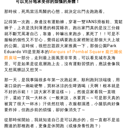
可以充分地承受你的煩惱的身體！
那時候，死馬當活馬醫的心態，就決定出門去跑跑看。
記得第一次跑，身邊沒有運動褲，穿著一雙VANS滑板鞋、寬鬆
褲子，上衣是洗到薄透的棉質睡衣。跑出家門真的是沒三分鐘
就不斷咒罵著自己，靠邀，幹嘛出來跑步，累死了！！可是不
服輸的個性又不甘心，覺得起碼要跑去家裡附近那個大大上坡
的公園。這時候，很想岔題跟大家推薦一下，那個公園Park
Eduardo VII是里斯本的
Marquis of Pombal Square 龐巴爾侯
爵廣場
一部分，走到最上面風景非常美，可以看見城市及海
景。可是如果是從底層跑上去，沒有運動習慣的，應該會像我
又想罵髒話又想哭～
那一天，是我事隔很多年第一次跑起來。順利跑到頂端後，用
著口袋的一兩歐硬幣，買杯冰涼的生啤酒喝（天啊！根本就是
不好的示範！！請大家不要這樣～），然後店家看我一直噴
汗，還給了我一大杯水（一般來說，水要買～～可是那天真的
被賞了很大一杯水）汗依然狂噴，衣服都濕透，小腿肌肉好像
要炸掉，但跑步前的煩惱，卻好像消失了～
從那時候開始，我就知道自己是可以跑步的，但一直都不是追
圈速的那種跑者，更像是休閒跑（或修身養性跑？）