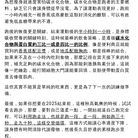
為想瘦身就過度害怕碳水化合物。碳水化合物是跑者的主要燃
料，缺乏它只會讓身體提早沒電。為了讓運動表現更好，跑前
一小時內補充一根香蕉或燕麥飲這類好消化的醣類，可以有效
避免低血糖帶來的不適。
跑後的恢復更是關鍵。結束運動後的
半小時到一小時
，是身體
吸收營養的關鍵時刻。這時候最棒的飲食策略，是遵循
碳水化
合物與蛋白質約三比一或是四比一的比例
。像是便利商店就能
買到的
香蕉搭配豆漿
，或是
地瓜配雞胸肉
，都是很棒的組合。
如果來不及在一小時內吃到食物，那麼記得在當天接下來的時
間，補充足夠的碳水化合物，因為那能刺激胰島素分泌，這就
像一把鑰匙，能打開細胞大門讓能量回填，並順便帶動蛋白質
進去修復肌肉。
這些其實不能算是單純的吃東西，更是為了下一次的訓練做準
備。
最後，如果你想要在2025結束前，這種秋高氣爽的時候，試試
看去跑步，那麼，要對自己溫柔一點，一開始就逼自己跑完全
程。可以
利用跑走法，也就是跑一段、走一段。例如跑三十
秒、走九十秒，這樣交替循環
。這種方式能讓心率適度下降，
讓身體有時間清除代謝廢物，然後長久且舒適的累積跑步里
程。