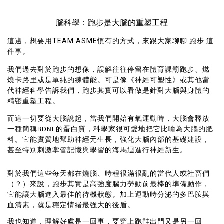
腦科學：跑步是大腦的重塑工程
這邊，想要用TEAM ASME慣有的方式，來跟大家聊聊
跑步
這
件事。
我們過去對於跑步的想像，誤解往往停留在體育課罰跑步、燃
燒卡路里或是單純的練體能。可是像《神經可塑性》或其他當
代神經科學告訴我們，跑步其實可以看做是針對大腦與身體的
精密重塑工程。
而這一切要從大腦說起，當我們開始有氧運動時，大腦會釋放
一種簡稱
的蛋白質，科學家很可愛地把它比喻為大腦的肥
BDNF
料。它能實質地幫助神經元生長，強化大腦內部的基礎建設，
甚至特別刺激掌管記憶與學習的海馬迴進行神經新生。
對於我們這些每天都在燒腦、時程很滿很亂的當代人或社畜們
（？）來說，跑步其實是高強度腦力勞動前最棒的準備動作，
它能讓大腦進入最佳的待機狀態。加上運動時分泌的多巴胺與
血清素，就是穩定情緒最強大的後盾。
我也知道，理解好處是一回事，要穿上跑鞋出門又是另一回