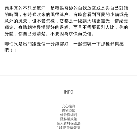
跑步真的不只是流汗，是種很奇妙的自我放空或是與自己對話
的時間，有時候吹來的風很涼爽、有時會看到可愛的小貓或是
意外的風景，但不管怎樣，它都是一段讓大腦更靈光、情緒更
穩定、身體韌性慢慢變好的過程。而且不需要跟別人比，你的
身體，你自己最清楚。不要因為求快而受傷。
哪怕只是出門跑走個十分鐘都好，一起體驗一下那種舒爽感
吧！！
INFO
安心檢測
購物須知
條款與細則
隱私權政策
個人資料保護法
165 防詐騙聲明