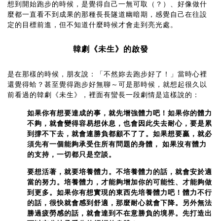
想到開始跑步的時候，是覺得自己一無可取（？）、好像做什
麼都一直看不到成果的那種長長隧道幽暗期，感覺自己在往設
定的目標前進，但不知道什麼時候才會走到亮光處。
韓劇《未生》的啟發
是在那樣的時候，朋友說：「不然妳去跑步好了！」當時心裡
還覺得蛤？甚至覺得跑步好無聊～可是那時候，就想起很久以
前看過的韓劇《未生》，裡面有蠻長一段劇情是這樣說的：
如果你有想要達成的事，就先增強體力吧！如果你的體力
不夠，就會變得容易想休息，也會因此失去耐心，要是累
到撐不下去，就會連勝負都顧不了了。如果想要贏，就必
須先有一個能夠承受住所有問題的身體，
如果沒有體力
的支持，一切都只是空談。
要想活著，就要培養體力。不培養體力的話，就會安於適
當的努力。培養體力，才能夠增加你的可能性、才能夠做
到更多。如果你有想實現的東西先培養體力吧！體力不行
的話，很快就會感到舒適，那麼耐心就會下降。另外無法
勝過疲勞感的話，就會達到不在意勝負的境界。先打造出