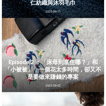
仁紡織與沐羽毛巾
2025-09-11
Episode 2 ：「床母到底住哪？」和
「小被被」：一個花太多時間，卻又不
是要做來賺錢的專案
2025-09-02