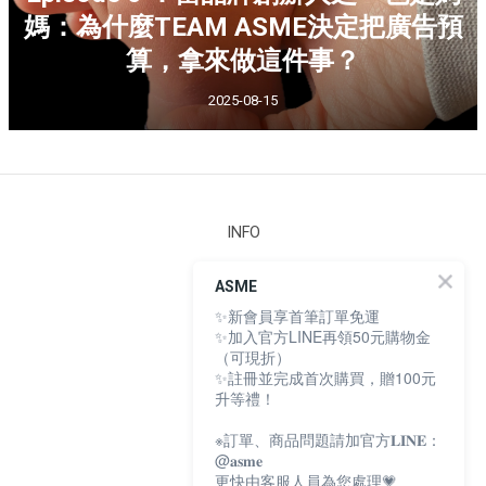
媽：為什麼TEAM ASME決定把廣告預
算，拿來做這件事？
2025-08-15
INFO
安心檢測
ASME
購物須知
✨新會員享首筆訂單免運
條款與細則
隱私權政策
✨加入官方LINE再領50元購物金
個人資料保護法
（可現折）
165 防詐騙聲明
✨註冊並完成首次購買，贈100元
升等禮！
※訂單、商品問題請加官方𝐋𝐈𝐍𝐄：
ASME
@𝐚𝐬𝐦𝐞
更快由客服人員為您處理💗