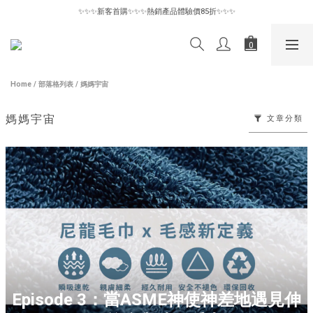
✨✨✨新客首購✨✨✨熱銷產品體驗價85折✨✨✨
✨✨✨新客首購✨✨✨熱銷產品體驗價85折✨✨✨
惜物專區6折起｜數量有限售完為止🪽
✨✨✨新客首購✨✨✨熱銷產品體驗價85折✨✨✨
Home
/
部落格列表
/
媽媽宇宙
媽媽宇宙
文章分類
Episode 3：當ASME神使神差地遇見伸