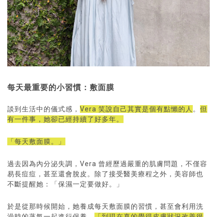
每天最重要的小習慣：敷面膜
談到生活中的儀式感，
Vera 笑說自己其實是個有點懶的人
。
但
有一件事，她卻已經持續了好多年。
「每天敷面膜。」
過去因為內分泌失調，Vera 曾經歷過嚴重的肌膚問題，不僅容
易長痘痘，甚至還會脫皮。除了接受醫美療程之外，美容師也
不斷提醒她：「保濕一定要做好。」
於是從那時候開始，她養成每天敷面膜的習慣，甚至會利用洗
澡時的蒸氣一起進行保養。
「到現在真的覺得皮膚狀況改善很