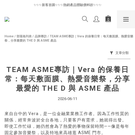
✨✨✨新客首購✨✨✨熱銷產品體驗價85折✨✨✨
✨✨✨新客首購✨✨✨熱銷產品體驗價85折✨✨✨
惜物專區6折起｜數量有限售完為止🪽
✨✨✨新客首購✨✨✨熱銷產品體驗價85折✨✨✨
Home
/
部落格列表
/
品牌專訪
/
TEAM ASME專訪｜Vera 的保養日常：每天敷面膜、熱愛音樂
祭，分享最愛的 THE D 與 ASME 產品
文章分類
TEAM ASME專訪｜Vera 的保養日
常：每天敷面膜、熱愛音樂祭，分享
最愛的 THE D 與 ASME 產品
2026-06-11
來自台中的 Vera，是一位金融業業務工作者。因為工作性質的
關係，經常奔波於全台各地，只要客戶有需求，她就得出發。
即使工作忙碌，她仍然會為了熱愛的事物保留時間——像是每年
固定參加音樂祭，以及特地來高雄逛 ASME 門市。