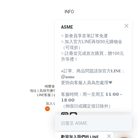
INFO
安心檢測
ASME
購物須知
✨新會員享首筆訂單免運
條款與細則
隱私權政策
✨加入官方LINE再領50元購物金
個人資料保護法
（可現折）
165 防詐騙聲明
✨註冊並完成首次購買，贈100元
升等禮！
※訂單、商品問題請加官方𝐋𝐈𝐍𝐄：
ASME
@𝐚𝐬𝐦𝐞
更快由客服人員為您處理💗
鳴響食有限公司 | 統編 90899357
地址 | 高雄市鹽埕區大義街 2-1 號駁二大義倉庫 C7-4
客服時間：周一至周五 𝟭𝟭:𝟬𝟬～
LINE客服 | @asme ( 一至五 11:00 - 17:30 )
𝟭𝟴:𝟬𝟬
加入 LINE 群獲得第一手消息！
（例假日或國定假日除外）
回覆至 ASME
歡
迎加入我們的 LINE 好友