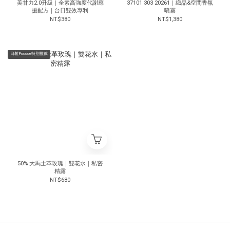
美甘力2.0升級｜全素高強度代謝應
37101 303 20261｜織品&空間香氛
援配方｜台日雙效專利
噴霧
NT$380
NT$1,380
日雜Poco'ce特別推薦
50% 大馬士革玫瑰｜雙花水｜私密
精露
NT$680