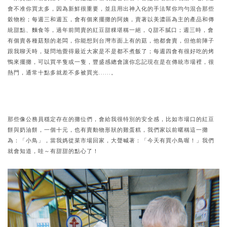
會不准你買太多，因為新鮮很重要，並且用出神入化的手法幫你均勻混合那些
穀物粉；每週三和週五，會有個來擺攤的阿姨，賣著以美濃區為主的產品和傳
統甜點、麵食等，過年前間賣的紅豆甜粿堪稱一絕，Ｑ甜不膩口；週三時，會
有個賣各種菇類的老闆，你能想到台灣市面上有的菇，他都會賣，但他前陣子
跟我聊天時，疑問地覺得最近大家是不是都不煮飯了；每週四會有很好吃的烤
鴨來擺攤，可以買半隻或一隻，豐盛感總會讓你忘記現在是在傳統市場裡，很
熱門，通常十點多就差不多被買光......。
那些像公務員穩定存在的攤位們，會給我很特別的安全感，比如市場口的紅豆
餅與奶油餅，一個十元，也有賣動物形狀的雞蛋糕，我們家以前暱稱這一攤
為：「小鳥」，當我媽從菜市場回家，大聲喊著：「今天有買小鳥喔！」我們
就會知道，哇～有甜甜的點心了！