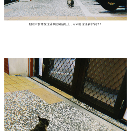
她經常會睡在巡邏車的腳踏板上，看到算你運氣非常好！