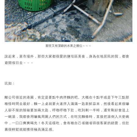
厭世又有潔癖的水果之攤位～～～
說起來，菜市場外，那些大家都很愛的鹽埕區美食，身為在地居民的我，都會
避開假日去－－－
比如：
離公司很近的港園，肯定是要點牛肉拌麵的吧。大概在十點半或是下午三點那
種怪時間去最好，麵一上桌就要火速拌入滿滿一匙新鮮蒜末，然後看起來很嚇
人卻不辣的辣椒要加兩大匙，呼嚕呼嚕下肚，吃到剩一半時，通常剛好會送上
一碗湯，我都會用嚇瘋周圍人們的方式，在吃完麵條時，直接把湯倒入大瓷碗
中，一口口爽爽喝光！冬天這樣吃，會有種自己省錢省得很客家的錯覺，但肚
囊很輕鬆就能獲得極高滿足感。