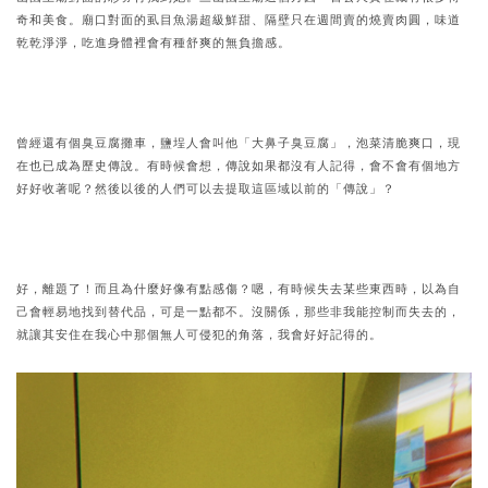
奇和美食。廟口對面的虱目魚湯超級鮮甜、隔壁只在週間賣的燒賣肉圓，味道
乾乾淨淨，吃進身體裡會有種舒爽的無負擔感。
曾經還有個臭豆腐攤車，鹽埕人會叫他「大鼻子臭豆腐」，泡菜清脆爽口，現
在也已成為歷史傳說。有時候會想，傳說如果都沒有人記得，會不會有個地方
好好收著呢？然後以後的人們可以去提取這區域以前的「傳說」？
好，離題了！而且為什麼好像有點感傷？嗯，有時候失去某些東西時，以為自
己會輕易地找到替代品，可是一點都不。沒關係，那些非我能控制而失去的，
就讓其安住在我心中那個無人可侵犯的角落，我會好好記得的。