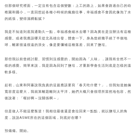
但那個研究裡面，一定沒有包含這個變數：上工的路上，如果會路過自己的幼
稚園和國小，一直回想起各種小時候的瘋癲往事，幸福感會不會因此像泡了水
的紙張，變得濕稠黏膩？
我是不知道到底我通勤久一點，幸福感會縮水去哪？因為實在是沒辦法有這種
感覺。或者我應該哪天從北高雄出發，體會一下。身為曾經幾乎繞了半個地
球，離家很遠很遠的浪女，像是要彌補這種落差，回來了鹽埕。
那些我以前曾經討厭、習慣到沒感覺的，開始因為「人味」，讓我有全然不一
樣的感覺。簡單來說，我是因為回到了鹽埕，才重新學會生活到底是怎樣的溫
軟多樣。
起初，山東和阿蓁說我負責的這篇應該要寫「春天吃什麼？」，但我知道她倆
寬容度這麼大，我就算離題離到太平洋，她們大概只會很理所當然地包容，然
後說著：「喔好啊～沒關係啊～」
但是做人不能這麼叛逆！我相信最後還是會拉回來一點點，就以鹽埕人的角
度，說說ASME所在的這個區域，到底好在哪？
預備備。開始。