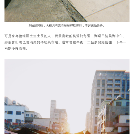
臭臉貓阿醜，大概只有窩在被被裡取暖時，看起來臉最香。
可是身為鹽埕區土生土長的人，我最喜歡的莫過於每週二到週日清晨到中午、
那個會出現也會消失的傳統菜市場。通常會在午夜十二點多開始搭棚，下午一
兩點慢慢收攤。