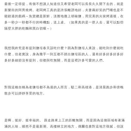
最後一定得提，有個不想讓人知道但又希望老闆可以長長久久開下去的，就是
新樂街的阿男燒烤。老闆烤工真的是誇張離譜地好，夫妻兩好笑的鬥嘴也是不
能錯過的戲碼～魚貨總是新鮮，淡雅地撒上胡椒鹽，用完美的火侯烤過後，在
多一秒少一秒都不行的時機點，送上桌。（如果真的是一群人去，還可以點些
隔壁大胖的乾麵和黑白切喔～）
我想我終究是有提到鹽埕春天該吃什麼？因為對鹽埕人來說，能吃到什麼就吃
什麼，但老實說，身為幾乎一到五都不踏出鹽埕區的人，還有好多好多好多好
多好多細節沒有提到，但都與吃無關，而是這裡許多可愛的人們。
對我這種自稱為老鹽埕都不為過的人而言，駁二和高雄港，是清晨跑步和傍晚
散步可以靜靜享受的地方。
是啊，挺好、挺幸福的。 跟走路來上工的距離無關，而是因為這個區域有著滿
滿的人味，雖然不是最新潮、高樓林立的地方，偶爾也會對這地方很膩，但說