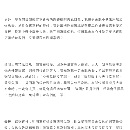
另外，現在假日我鐵定不會去的新樂街阿忠虱目魚，我總是會點小卷米粉湯加
炸魚腸。通常會來這裡的時候，都是出國剛回家或是熬夜工作好幾天需要愛和
溫暖，從家中慢慢散步去吃，吃完回家睡個飽。假日我會在心裡決定要把這間
店讓給遊客們，沒道理我自己獨享吧？！
那間大溝頂虱目魚，我實在很愛。因為份量實在太高雄、太大，我喜歡提著湯
鍋去外帶回家，阿姨們很會記客人，都知道我一定會點魚腸，所以有時遠遠看
到我提湯鍋，就會說：「今天魚腸沒了耶～」或是「喔喔喔！今天很幸運喔～
還有魚腸。」提回家的綜合虱目魚湯，我可以分三次吃。在我快感冒或是大病
初癒時，一定會去買，總是會讓我病氣全退... 這間如果是假日，我就會選擇早
上七點前抵達，免得壞了遊客們的口福。
最後，寫到這裡，明明還有好多東西可以寫，比如星期三四會公休的阿英排骨
飯，公休公告堪稱藝術！但這篇文章寫到這裡，真的寫太長長長長長了！所以