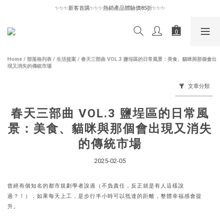
✨✨✨新客首購✨✨✨熱銷產品體驗價85折✨✨✨
✨✨✨新客首購✨✨✨熱銷產品體驗價85折✨✨✨
惜物專區6折起｜數量有限售完為止🪽
✨✨✨新客首購✨✨✨熱銷產品體驗價85折✨✨✨
Home
/
部落格列表
/
生活提案
/
春天三部曲 VOL.3 鹽埕區的日常風景：美食、貓咪與那個會出
現又消失的傳統市場
文章分類
春天三部曲 VOL.3 鹽埕區的日常風
景：美食、貓咪與那個會出現又消失
的傳統市場
2025-02-05
曾經有個知名的都市規劃學者說過（不負責任，反正就是有人這樣說
過？！），如果每天上工，是步行半小時可以抵達的距離，整體幸福感會提
升。