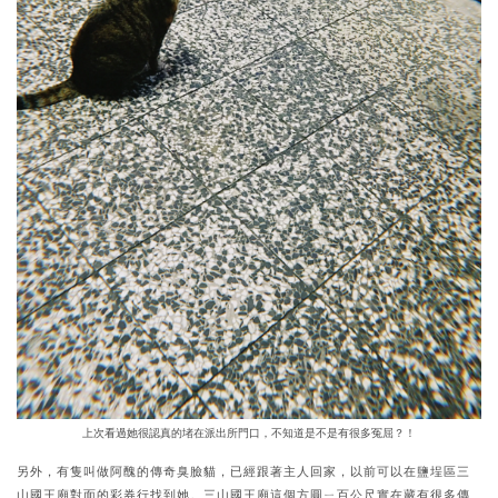
上次看過她很認真的堵在派出所門口，不知道是不是有很多冤屈？！
另外，有隻叫做阿醜的傳奇臭臉貓，已經跟著主人回家，以前可以在鹽埕區三
山國王廟對面的彩券行找到她。三山國王廟這個方圓ㄧ百公尺實在藏有很多傳