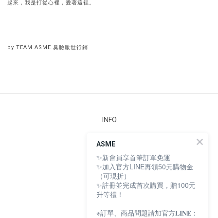
起來，我是打從心裡，愛著這裡。
by TEAM ASME 臭臉厭世行銷
INFO
安心檢測
ASME
購物須知
✨新會員享首筆訂單免運
條款與細則
隱私權政策
✨加入官方LINE再領50元購物金
個人資料保護法
（可現折）
165 防詐騙聲明
✨註冊並完成首次購買，贈100元
升等禮！
※訂單、商品問題請加官方𝐋𝐈𝐍𝐄：
ASME