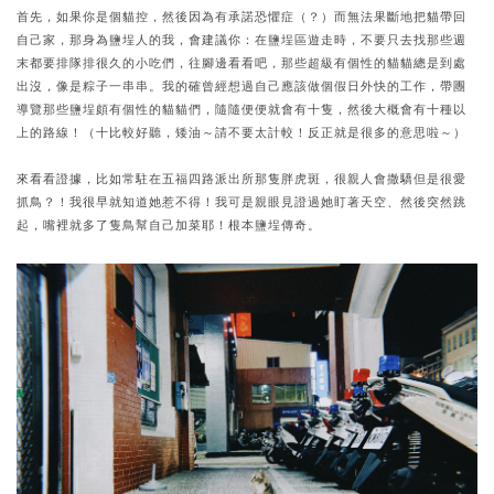
首先，如果你是個貓控，然後因為有承諾恐懼症（？）而無法果斷地把貓帶回
自己家，那身為鹽埕人的我，會建議你：在鹽埕區遊走時，不要只去找那些週
末都要排隊排很久的小吃們，往腳邊看看吧，那些超級有個性的貓貓總是到處
出沒，像是粽子一串串。我的確曾經想過自己應該做個假日外快的工作，帶團
導覽那些鹽埕頗有個性的貓貓們，隨隨便便就會有十隻，然後大概會有十種以
上的路線！（十比較好聽，矮油～請不要太計較！反正就是很多的意思啦～）
來看看證據，比如常駐在五福四路派出所那隻胖虎斑，很親人會撒驕但是很愛
抓鳥？！我很早就知道她惹不得！我可是親眼見證過她盯著天空、然後突然跳
起，嘴裡就多了隻鳥幫自己加菜耶！根本鹽埕傳奇。