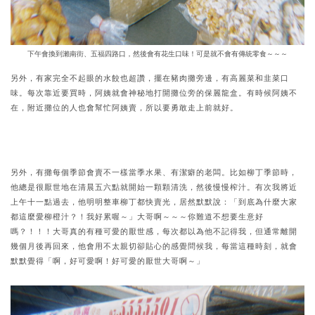
下午會換到瀨南街、五福四路口，然後會有花生口味！可是就不會有傳統零食～～～
另外，有家完全不起眼的水餃也超讚，擺在豬肉攤旁邊，有高麗菜和韭菜口
味。每次靠近要買時，阿姨就會神秘地打開攤位旁的保麗龍盒。有時候阿姨不
在，附近攤位的人也會幫忙阿姨賣，所以要勇敢走上前就好。
另外，有攤每個季節會賣不一樣當季水果、有潔癖的老闆。比如柳丁季節時，
他總是很厭世地在清晨五六點就開始一顆顆清洗，然後慢慢榨汁。有次我將近
上午十一點過去，他明明整車柳丁都快賣光，居然默默說：「到底為什麼大家
都這麼愛柳橙汁？！我好累喔～」大哥啊～～～你難道不想要生意好
嗎？！！！大哥真的有種可愛的厭世感，每次都以為他不記得我，但通常離開
幾個月後再回來，他會用不太親切卻貼心的感覺問候我，每當這種時刻，就會
默默覺得「啊，好可愛啊！好可愛的厭世大哥啊～」