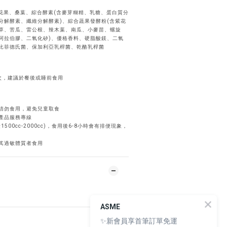
無花果、桑葉、綜合酵素(含麥芽糊精、乳糖、蛋白質分
分解酵素、纖維分解酵素)、綜合蔬果發酵粉(含紫花
草、苦瓜、雷公根、辣木葉、南瓜、小麥苗、螺旋
阿拉伯膠、二氧化矽)、優格香料、硬脂酸鎂、二氧
比菲德氏菌、保加利亞乳桿菌、乾酪乳桿菌
次，建議於餐後或睡前食用
請勿食用，避免兒童取食
產品服務專線
00cc-2000cc)，食用後6-8小時會有排便現象，
其過敏體質者食用
ASME
✨新會員享首筆訂單免運