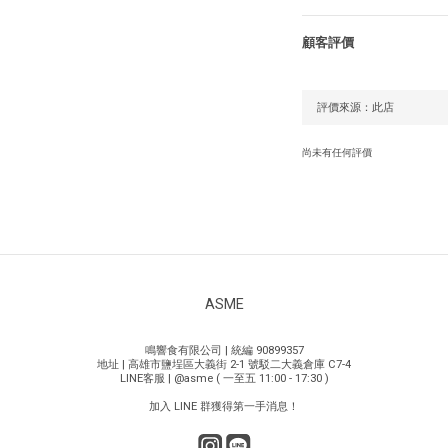
顧客評價
尚未有任何評價
ASME
鳴響食有限公司 | 統編 90899357
地址 | 高雄市鹽埕區大義街 2-1 號駁二大義倉庫 C7-4
LINE客服 | @asme ( 一至五 11:00 - 17:30 )
加入 LINE 群獲得第一手消息！