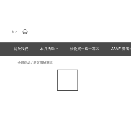
$
關於我們
本月活動
惜物買一送一專區
ASME 營養
全部商品
/
新客體驗專區