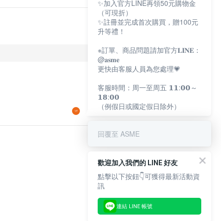
✨加入官方LINE再領50元購物金
（可現折）
✨註冊並完成首次購買，贈100元
升等禮！
※訂單、商品問題請加官方𝐋𝐈𝐍𝐄：
@𝐚𝐬𝐦𝐞
更快由客服人員為您處理💗
客服時間：周一至周五 𝟭𝟭:𝟬𝟬～
𝟭𝟴:𝟬𝟬
（例假日或國定假日除外）
回覆至 ASME
歡迎加入我們的 LINE 好友
點擊以下按鈕👇可獲得最新活動資
訊
連結 LINE 帳號