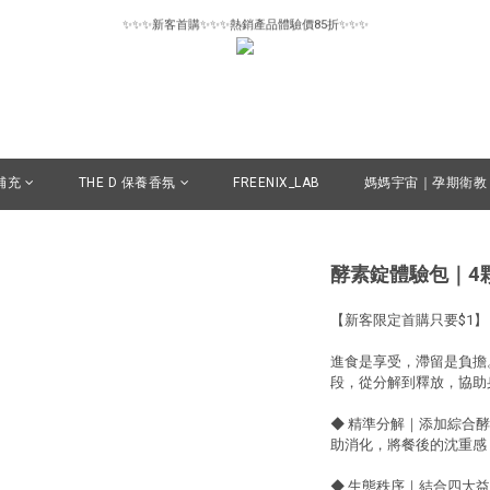
✨✨✨新客首購✨✨✨熱銷產品體驗價85折✨✨✨
✨✨✨新客首購✨✨✨熱銷產品體驗價85折✨✨✨
惜物專區6折起｜數量有限售完為止🪽
✨✨✨新客首購✨✨✨熱銷產品體驗價85折✨✨✨
補充
THE D 保養香氛
FREENIX_LAB
媽媽宇宙｜孕期衛教
酵素錠體驗包｜4
【新客限定首購只要$1】
進食是享受，滯留是負擔
段，從分解到釋放，協助
◆ 精準分解｜添加綜合
助消化，將餐後的沈重感
◆ 生態秩序｜結合四大