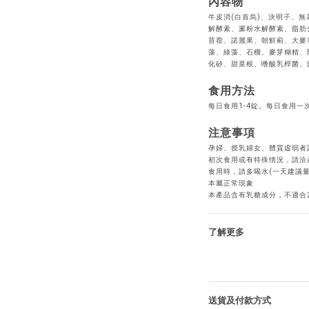
內容物
牛皮消(白首烏)、決明子、
解酵素、澱粉水解酵素、脂肪
苜蓿、諾麗果、朝鮮薊、大麥
藻、綠藻、石榴、麥芽糊精、
化矽、甜菜根、嗜酸乳桿菌、
食用方法
每日食用1-4錠。每日食用一
注意事項
孕婦、授乳婦女、體質虛弱者
初次食用或有特殊情況，請洽
食用時，請多喝水(一天建議量15
本屬正常現象
本產品含有乳糖成分，不適合
了解更多
送貨及付款方式