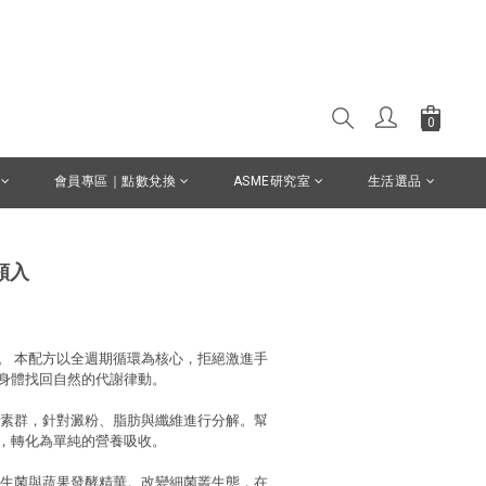
立即購買
會員專區｜點數兌換
ASME研究室
生活選品
顆入
。 本配方以全週期循環為核心，拒絕激進手
身體找回自然的代謝律動。
酵素群，針對澱粉、脂肪與纖維進行分解。幫
，轉化為單純的營養吸收。
益生菌與蔬果發酵精華。改變細菌叢生態，在