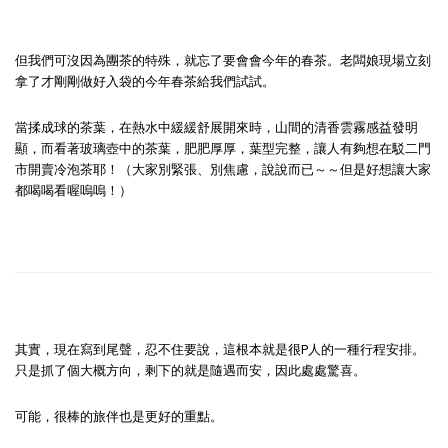
但我們可沒因為團茶的特殊，就忘了要會會今年的春茶。老闆娘現場立刻
拿了才剛剛做好入袋的今年春茶給我們試試。
當揉成球的茶葉，在熱水中緩緩舒展開來時，山間的清香雲霧感益發明
顯，而看著玻璃壺中的茶葉，肥肥厚厚，葉型完整，讓人有夠想在駁二門
市開賣冷泡茶耶！（大家別緊張、別焦慮，說說而已～～但是好想讓大家
都喝喝看喔嗚嗚！）
其實，現在寫到尾聲，忍不住要說，這根本就是很P人的一種行程安排。
只是抓了個大概方向，剩下的就是隨遇而安，因此處處驚喜。
可能，很棒的旅伴也是更好的重點。