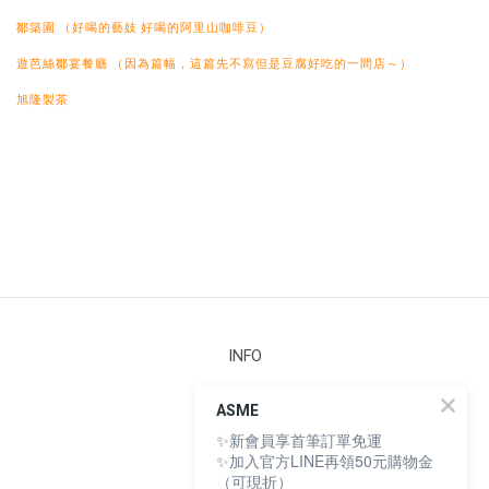
鄒築園
（好喝的藝妓
好喝的阿里山咖啡豆）
遊芭絲鄒宴餐廳
（因為篇幅，這篇先不寫但是豆腐好吃的一間店～）
旭隆製茶
INFO
安心檢測
ASME
購物須知
✨新會員享首筆訂單免運
條款與細則
隱私權政策
✨加入官方LINE再領50元購物金
個人資料保護法
（可現折）
165 防詐騙聲明