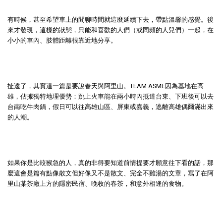
有時候，甚至希望車上的閒聊時間就這麼延續下去，帶點溫馨的感覺。後
來才發現，這樣的狀態，只能和喜歡的人們（或同頻的人兒們）一起，在
小小的車內、肢體距離很靠近地分享。
扯遠了，其實這一篇是要說春天與阿里山。TEAM ASME因為基地在高
雄，佔據獨特地理優勢：跳上火車能在兩小時內抵達台東、下班後可以去
台南吃牛肉鍋，假日可以往高雄山區、屏東或嘉義，逃離高雄偶爾滿出來
的人潮。
如果你是比較猴急的人，真的非得要知道前情提要才願意往下看的話，那
麼這會是篇有點像散文但好像又不是散文、完全不雞湯的文章，寫了在阿
里山某茶廠上方的隱密民宿、晚收的春茶，和意外相逢的食物。