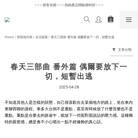
✨✨✨新客首購✨✨✨熱銷產品體驗價85折✨✨✨
✨✨✨新客首購✨✨✨熱銷產品體驗價85折✨✨✨
惜物專區6折起｜數量有限售完為止🪽
✨✨✨新客首購✨✨✨熱銷產品體驗價85折✨✨✨
Home
/
部落格列表
/
生活提案
/
春天三部曲 番外篇 偶爾要放下一切，短暫出逃
文章分類
春天三部曲 番外篇 偶爾要放下一
切，短暫出逃
2025-04-28
不知道其他人是怎樣的狀態，自己很喜歡在去某個地方的路上，坐在車內
東聊西聊的過程。車多大台倒不是重點，甚至有時候放了什麼音樂也不是
重點。重點是在要去的路途中，能放下一些面對面說話的壓力感。這種獨
特的親密感，總是會不小心噴出一點不經修飾的真心話。