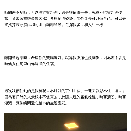
時間差不多時，可以轉往奮起湖，還是很值得一去，就算不吃奮起湖便
當。通常會有許多遊客擺出各種拍照姿勢，但你還是可以做自己。可以去
找找芥末冰淇淋和阿里山咖啡等等。選擇很多，和人生一樣～
離開奮起湖時，希望你的雙腿還好。就算很痠痛也沒關係，因為差不多是
時候入住阿里山你選擇的住宿。
這次我們住到的是很神秘且不好訂的京玥山宿。一進去就忍不住「哇～」
因為窗戶外的大景根本不像真的，忽隱忽現的霧氣繚繞，時而清朗、時而
濕漉，讓你瞬間遺忘都市的生硬窗景。