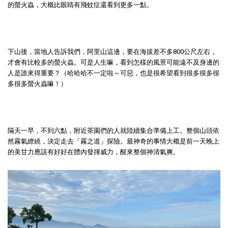
的螢火蟲，大概比眼睛有飛蚊症還看到更多一點。
下山後，當地人告訴我們，阿里山這邊，要在海拔差不多800公尺左右，
才會有比較多的螢火蟲。可是人生嘛，看到怎樣的風景可能遠不及身邊的
人是誰來得重要？（哈哈哈不一定啦～可惡，也是很希望看到很多很多很
多很多螢火蟲嘛！）
隔天一早，不到六點，附近茶園們的人就陸續集合準備上工。整個山頭依
然霧氣繚繞，決定走去「霧之道」探險。最神奇的事情大概是前一天晚上
的美甘力應該有好好在體內發揮威力，醒來整個神清氣爽。