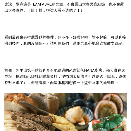
先說，畢竟這是TEAM ASME的文章，不會露出太多民宿細節，也不會露
出太多食物。（蛤！對，很讓人看不透吧？！）
看到最後會有推薦景點的整理，但不多（好啦好啦，對不起嘛，可以直接
滑到後面，真的沒關係～）請相信我們，是飽含真心地寫這篇散文遊記。
首先，阿里山第一站就直奔不能錯過的來吉部落HANA廚房。那天實在太
早起，抵達時已經餓到眼花發抖，沒拍到太多照片可以劇透（嗚嗚，連焦
都對不準了），但請看看下面這張稍稍想像一下盤中蔬果的新鮮度～