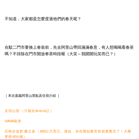
不知道，大家都是怎麼度過他們的春天呢？
在駁二門市要換上春裝前，先去阿里山帶回滿滿春意，有人想喝喝看春茶
嗎？不排除在門市開放奉茶時段喔（大笑～我開開玩笑而已？）
｜本次嘉義阿里山景點及住宿介紹 ｜
京玥山宿
（只能在
Airbnb
訂）
HANA
廚房
石棹步道群
-
霧之道
（
800
公尺而已，很短，在你開始厭世前就會爬完了！大概
單程
40
分鐘）