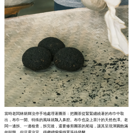
當時老闆林炳輝沒停手地處理著團茶：把團茶從緊緊纏繞著的布巾中取
出，布巾一開、特殊的風味就飄入鼻腔。布巾也染上茶汁的天然色澤。老
闆一邊拆、一邊檢查，拆完後，還要修剪團茶的尾端，讓其呈現渾圓飽滿
的狀態。但這還沒完，得繼續慢慢靜置等待發酵。