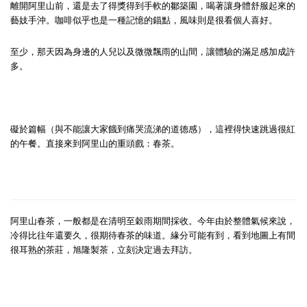
離開阿里山前，還是去了得獎得到手軟的鄒築園，喝著讓身體舒服起來的
藝妓手沖。咖啡似乎也是一種記憶的錨點，風味則是很看個人喜好。
至少，那天因為身邊的人兒以及微微飄雨的山間，讓體驗的滿足感加成許
多。
礙於篇幅（與不能讓大家餓到痛哭流涕的道德感），這裡得快速跳過很紅
的午餐。直接來到阿里山的重頭戲：春茶。
阿里山春茶，一般都是在清明至穀雨期間採收。今年由於整體氣候來說，
冷得比往年還要久，很期待春茶的味道。緣分可能有到，看到地圖上有間
很耳熟的茶莊，旭隆製茶，立刻決定過去拜訪。