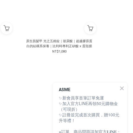
原生肌髮甲 光之五維錠｜玻尿酸｜超越膠原蛋
白的結構系保養｜比利時專利正矽酸 x 蛋殼膜
NT$1,080
ASME
✨新會員享首筆訂單免運
✨加入官方LINE再領50元購物金
（可現折）
✨註冊並完成首次購買，贈100元
升等禮！
※訂單、商品問題請加官方𝐋𝐈𝐍𝐄：