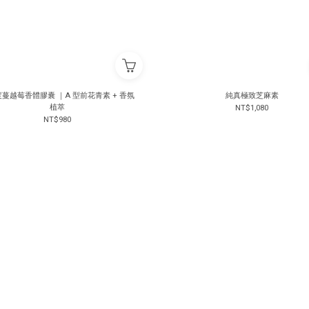
蔓越莓香體膠囊 ｜A 型前花青素 + 香氛
純真極致芝麻素
植萃
NT$1,080
NT$980