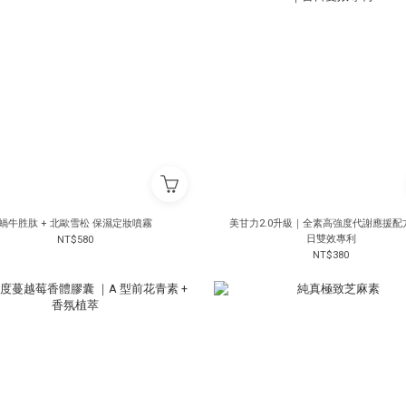
蝸牛胜肽 + 北歐雪松 保濕定妝噴霧
美甘力2.0升級｜全素高強度代謝應援配
日雙效專利
NT$580
NT$380