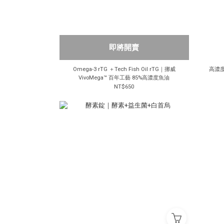
即將開賣
Omega-3 rTG ＋Tech Fish Oil rTG｜挪威
高濃度
VivoMega™ 百年工藝 85%高濃度魚油
NT$650