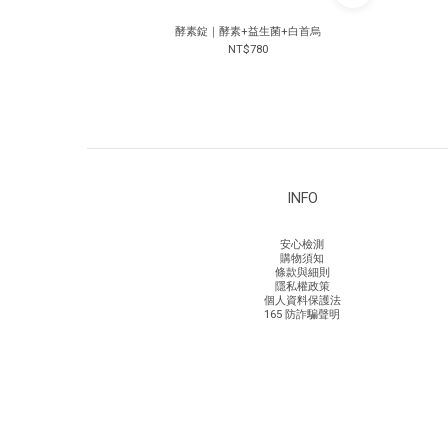
酵素錠｜酵素+益生菌+白首烏
NT$780
INFO
安心檢測
購物須知
條款與細則
隱私權政策
個人資料保護法
165 防詐騙聲明