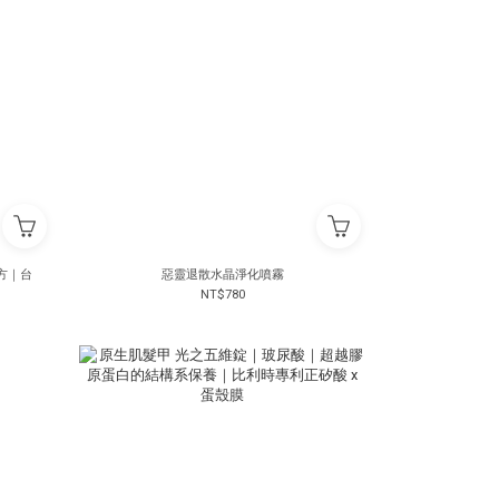
方｜台
惡靈退散水晶淨化噴霧
NT$780