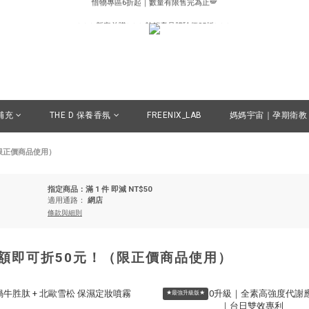
✨✨✨新客首購✨✨✨熱銷產品體驗價85折✨✨✨
✨✨✨新客首購✨✨✨熱銷產品體驗價85折✨✨✨
補充
THE D 保養香氛
FREENIX_LAB
媽媽宇宙｜孕期衛教
限正價商品使用）
指定商品：滿 1 件 即減 NT$50
適用通路：
網店
條款與細則
金額即可折50元！（限正價商品使用）
★最強升級版★