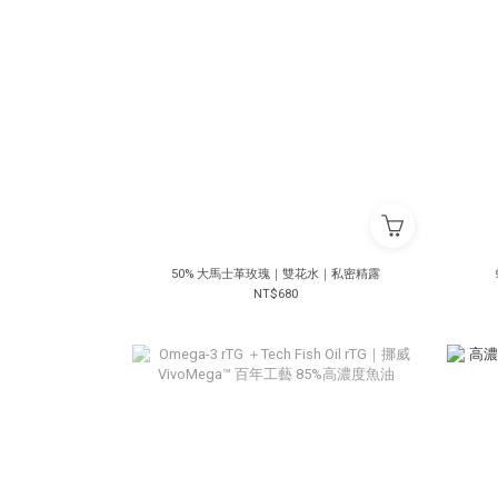
50% 大馬士革玫瑰｜雙花水｜私密精露
NT$680