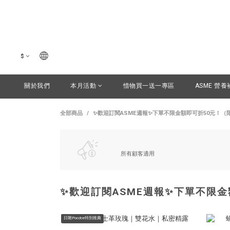
$
關於我們
本月活動
惜物買一送一專區
ASME 營養
全部商品
✨歡迎訂閱ASME週報✨下單不限金額即可折50元！（
所有顧客適用
✨歡迎訂閱ASME週報✨下單不限
日雜Poco'ce特別推薦