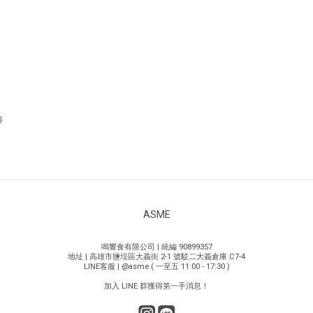
得
ASME
鳴響食有限公司 | 統編 90899357
地址 | 高雄市鹽埕區大義街 2-1 號駁二大義倉庫 C7-4
LINE客服 | @asme ( 一至五 11:00 - 17:30 )
加入 LINE 群獲得第一手消息！