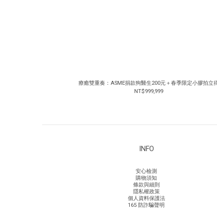
療癒雙重奏：ASME捐款狗醫生200元＋春季限定小膠拍立
NT$999,999
INFO
安心檢測
購物須知
條款與細則
隱私權政策
個人資料保護法
165 防詐騙聲明