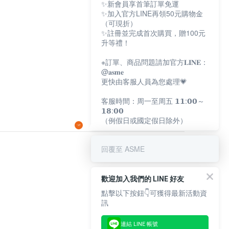
✨新會員享首筆訂單免運
✨加入官方LINE再領50元購物金
（可現折）
✨註冊並完成首次購買，贈100元
升等禮！
※訂單、商品問題請加官方𝐋𝐈𝐍𝐄：
@𝐚𝐬𝐦𝐞
更快由客服人員為您處理💗
客服時間：周一至周五 𝟭𝟭:𝟬𝟬～
𝟭𝟴:𝟬𝟬
（例假日或國定假日除外）
回覆至 ASME
歡迎加入我們的 LINE 好友
點擊以下按鈕👇可獲得最新活動資
訊
連結 LINE 帳號