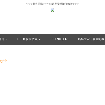
✨✨✨新客首購✨✨✨熱銷產品體驗價85折✨✨✨
✨✨✨新客首購✨✨✨熱銷產品體驗價85折✨✨✨
惜物專區6折起｜數量有限售完為止🪽
✨✨✨新客首購✨✨✨熱銷產品體驗價85折✨✨✨
補充
THE D 保養香氛
FREENIX_LAB
媽媽宇宙｜孕期衛教