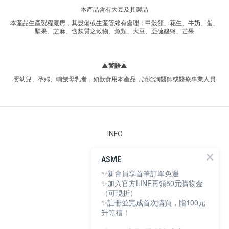
本產品含有大豆及其製品
本產品生產製程廠房，其設備或生產管線有處理：甲殼類、花生、牛奶、蛋、
堅果、芝麻、含麩質之穀物、魚類、大豆、亞硫酸鹽、芒果
▲警語▲
嬰幼兒、孕婦、哺餵母乳者，如欲食用本產品，請洽詢醫師或醫療專業人員
INFO
安心檢測
ASME
購物須知
✨新會員享首筆訂單免運
條款與細則
隱私權政策
✨加入官方LINE再領50元購物金
個人資料保護法
（可現折）
165 防詐騙聲明
✨註冊並完成首次購買，贈100元
升等禮！