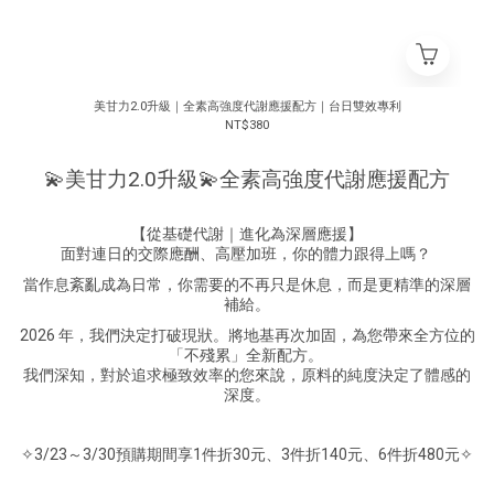
美甘力2.0升級｜全素高強度代謝應援配方｜台日雙效專利
NT$380
💫美甘力2.0升級💫全素高強度代謝應援配方
【從基礎代謝｜進化為深層應援】
面對連日的交際應酬、高壓加班，你的體力跟得上嗎？
當作息紊亂成為日常，你需要的不再只是休息，而是更精準的深層
補給。
2026 年，我們決定打破現狀。將地基再次加固，為您帶來全方位的
「不殘累」全新配方。
我們深知，對於追求極致效率的您來說，原料的純度決定了體感的
深度。
✧3/23～3/30預購期間享1件折30元、3件折140元、6件折480元✧