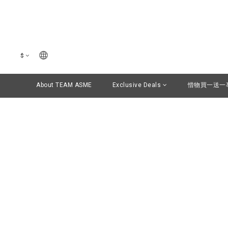
$
About TEAM ASME
Exclusive Deals
惜物買一送一