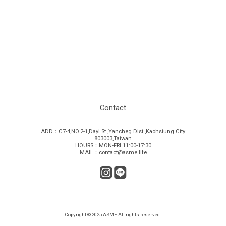
Contact
ADD：C7-4,NO.2-1,Dayi St.,Yancheg Dist.,Kaohsiung City
803003,Taiwan
HOURS：MON-FRI 11:00-17:30
MAIL：contact@asme.life
Copyright © 2025 ASME All rights reserved.