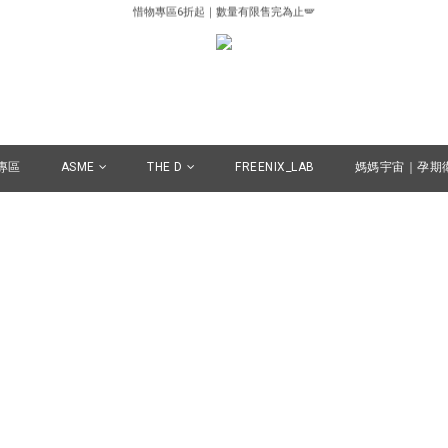
惜物專區6折起｜數量有限售完為止🪽
✨✨✨新客首購✨✨✨熱銷產品體驗價85折✨✨✨
✨✨✨新客首購✨✨✨熱銷產品體驗價85折✨✨✨
專區
ASME
THE D
FREENIX_LAB
媽媽宇宙｜孕期