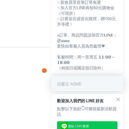
✨新會員享首筆訂單免運
✨加入官方LINE再領50元購物金
（可現折）
✨註冊並完成首次購買，贈100元
升等禮！
※訂單、商品問題請加官方𝐋𝐈𝐍𝐄：
@𝐚𝐬𝐦𝐞
更快由客服人員為您處理💗
客服時間：周一至周五 𝟭𝟭:𝟬𝟬～
𝟭𝟴:𝟬𝟬
（例假日或國定假日除外）
回覆至 ASME
歡迎加入我們的 LINE 好友
點擊以下按鈕👇可獲得最新活動資
訊
連結 LINE 帳號