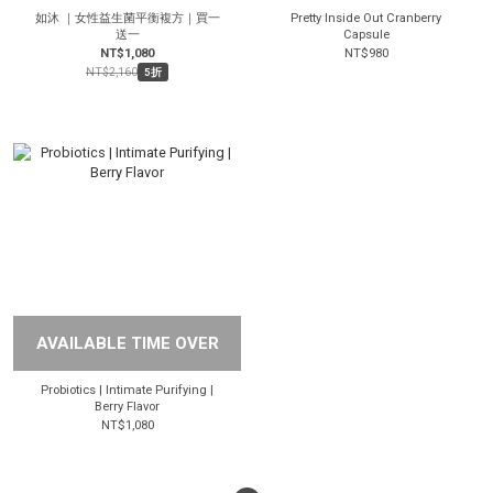
如沐 ｜女性益生菌平衡複方｜買一
Pretty Inside Out Cranberry
送一
Capsule
NT$1,080
NT$980
NT$2,160
5折
AVAILABLE TIME OVER
Probiotics | Intimate Purifying |
Berry Flavor
NT$1,080