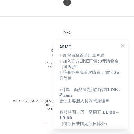
1
INFO
Safety Testing
ASME
Shopping Guidelines
✨新會員享首筆訂單免運
Terms and Conditions
Privacy Policy
✨加入官方LINE再領50元購物金
Personal Data Protection Act
（可現折）
165 Anti-Fraud Statement
✨註冊並完成首次購買，贈100元
升等禮！
Contact
※訂單、商品問題請加官方𝐋𝐈𝐍𝐄：
@𝐚𝐬𝐦𝐞
更快由客服人員為您處理💗
ADD：C7-4,NO.2-1,Dayi St.,Yancheg Dist.,Kaohsiung City 803003,Taiwan
HOURS：MON-FRI 11:00-17:30
MAIL：contact@asme.life
客服時間：周一至周五 𝟭𝟭:𝟬𝟬～
𝟭𝟴:𝟬𝟬
（例假日或國定假日除外）