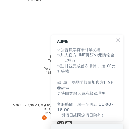
NT$2,180
INFO
ASME
✨新會員享首筆訂單免運
Safety Testing
✨加入官方LINE再領50元購物金
Shopping Guidelines
（可現折）
Terms and Conditions
Privacy Policy
✨註冊並完成首次購買，贈100元
Personal Data Protection Act
升等禮！
165 Anti-Fraud Statement
※訂單、商品問題請加官方𝐋𝐈𝐍𝐄：
@𝐚𝐬𝐦𝐞
Contact
更快由客服人員為您處理💗
客服時間：周一至周五 𝟭𝟭:𝟬𝟬～
ADD：C7-4,NO.2-1,Dayi St.,Yancheg Dist.,Kaohsiung City 803003,Taiwan
𝟭𝟴:𝟬𝟬
HOURS：MON-FRI 11:00-17:30
MAIL：contact@asme.life
（例假日或國定假日除外）