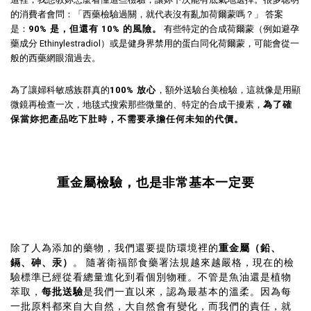
的消費者會問：「西藥檢驗過關，就代表沒有亂加荷爾蒙嗎？」 答案
是：
90% 是，但還有 10% 的風險。
有些特定的合成荷爾蒙（例如避孕
藥成分 Ethinylestradiol）或是健身界禁用的蛋白同化荷爾蒙，可能會從一
般的西藥網眼溜過去。
為了讓婦科敏感族群真的
100% 放心
，額外送驗台美檢驗，這就像是用顯
微鏡再檢查一次，地毯式搜索那些微量的、特定的合成干擾素，
為了確
保當妳把產品吃下肚時，不需要承擔任何未知的代價。
重金屬檢驗，也是非常基本一定要
除了人為添加的藥物，我們還要提防環境裡的
重金屬（鉛、
鎘、砷、汞）
。 隨著衛福部食藥署法規越來越嚴格，現在的檢
驗標準已經從看總量進化到看個別物種。不管是魚油還是植物
萃取，
每批送驗
是我們一直以來，認為最基本的溫柔。因為每
一批原料都來自大自然，大自然會有變化，而我們的責任，就