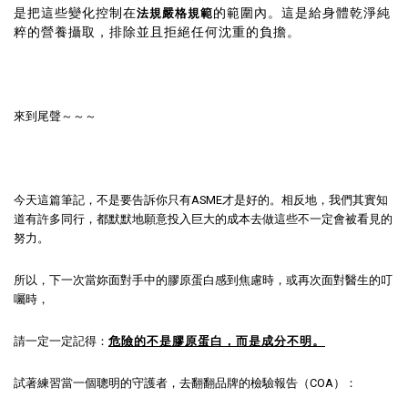
是把這些變化控制在
的範圍內。這是給身體乾淨純
法規嚴格規範
粹的營養攝取，排除並且拒絕任何沈重的負擔。
來到尾聲～～～
今天這篇筆記，不是要告訴你只有ASME才是好的。相反地，我們其實知
道有許多同行，都默默地願意投入巨大的成本去做這些不一定會被看見的
努力。
所以，下一次當妳面對手中的膠原蛋白感到焦慮時，或再次面對醫生的叮
囑時，
請一定一定記得：
危險的不是膠原蛋白，而是成分不明。
試著練習當一個聰明的守護者，去翻翻品牌的檢驗報告（COA）：