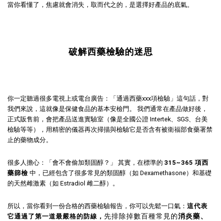
當你看懂了，焦慮就會消失，取而代之的，是選擇好產品的底氣。
破解西藥檢驗的迷思
你一定聽過很多電視上或電台廣告：「通過西藥xxx項檢驗」這句話，對
我們來說，這就像是保健食品的基本安檢門。 我們通常在產品做好後，
正式販售前，會把產品送進實驗室（像是全國公證 Intertek、SGS、台美
檢驗等等），用精密的儀器再次掃描與檢驗它是否含有被衛福部食藥署禁
止的藥物成分。
很多人擔心：「會不會偷加類固醇？」 其實，在標準的
315~365 項西
藥篩檢
中，已經包含了很多常見的類固醇（如 Dexamethasone）和基礎
的天然雌激素（如 Estradiol 雌二醇）。
所以，當你看到一份合格的西藥檢驗報告，你可以先鬆一口氣：
這代表
先排除掉數百種常見的
消炎藥、
它通過了第一道最嚴格的防線，