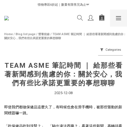
✨✨✨新客首購✨✨✨熱銷產品體驗價85折✨✨✨
惜物專區6折起｜數量有限售完為止🪽
✨✨✨新客首購✨✨✨熱銷產品體驗價85折✨✨✨
Home
/
Blog list page
/
營養前線
/
TEAM ASME 筆記時間 ｜ 給那些看著新聞感到焦慮的你：
關於安心，我們有些比承諾更重要的事想聊聊
Categories
TEAM ASME 筆記時間 ｜ 給那些看
著新聞感到焦慮的你：關於安心，我
們有些比承諾更重要的事想聊聊
2025-12-08
即使我們都做保健品這麼久了，有時候也會在滑手機時，被那些聳動的新
聞標題嚇一跳。
「吃保健品吃到洗腎？」、「驗出違法西藥？」看著這些新聞，再轉頭看