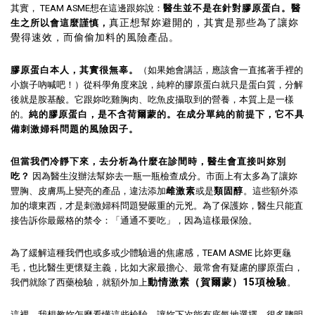
其實， TEAM ASME想在這邊跟妳說：
醫生並不是在針對膠原蛋白。
醫
真正想幫妳避開的，其實是那些為了讓妳
生之所以會這麼謹慎，
覺得速效，而偷偷加料的風險產品。
膠原蛋白本人，其實很無辜。
（如果她會講話，應該會一直搖著手裡的
小旗子吶喊吧！）從科學角度來說，純粹的膠原蛋白就只是蛋白質，分解
後就是胺基酸。它跟妳吃雞胸肉、吃魚皮攝取到的營養，本質上是一樣
的。
純的膠原蛋白，是不含荷爾蒙的。在成分單純的前提下，它不具
備刺激婦科問題的風險因子。
但當我們冷靜下來，去分析為什麼在診間時，醫生會直接叫妳別
吃？
因為醫生沒辦法幫妳去一瓶一瓶檢查成分。市面上有太多為了讓妳
豐胸、皮膚馬上變亮的產品，違法添加
雌激素
或是
類固醇
。這些額外添
加的壞東西，才是刺激婦科問題變嚴重的元兇。為了保護妳，醫生只能直
接告訴你最嚴格的禁令：「通通不要吃」，因為這樣最保險。
為了緩解這種我們也或多或少體驗過的焦慮感，TEAM ASME 比妳更龜
毛，也比醫生更懷疑主義，比如大家最擔心、最常會有疑慮的膠原蛋白，
動情激素（賀爾蒙）15項檢驗
我們就除了西藥檢驗，就額外加上
。
這裡，我想教妳怎麼看懂這些檢驗，讓妳下次能有底氣地選擇。很多聰明