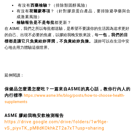
有沒有
西藥檢驗
？（排除類固醇風險）
有沒有
荷爾蒙專項
？（針對膠原蛋白產品，要排除避孕藥與合
成激素風險）
檢驗報告是不是每批
都更新？
在 ASME，我們之所以每批都送驗，是希望不要讓你的生活因為追求更好
的自己、出現不必要的焦慮，以膠給我晚安飲來說，每
一包，我們的目
標都是讓它只負責給妳彈潤，不負責給妳負擔。
讓妳可以在生活中安
心地去用力體驗這個世界。
延伸閱讀：
保健品怎麼選怎麼吃？一篇來自ASME的真心話，教你行內人的
內行標準
https://www.asme.life/blog/posts/how-to-choose-health-
supplements
ASME 膠給我晚安飲檢測報告
https://drive.google.com/drive/folders/1w9Ige-
vS_piyvTK_pM8dKOkhkZT2a7xT?usp=sharing