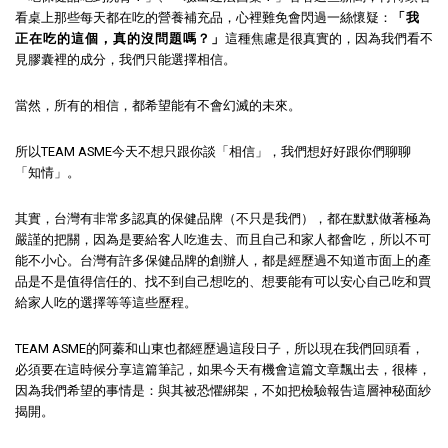
看桌上那些每天都在吃的營養補充品，心裡難免會閃過一絲懷疑：
「我
正在吃的這個，真的沒問題嗎？」
這種焦慮是很真實的，因為我們看不
見膠囊裡的成分，我們只能選擇相信。
當然，所有的相信，都希望能有不會幻滅的未來。
所以TEAM ASME今天不想只跟你談「相信」，我們想好好跟你們聊聊
「知情」。
其實，台灣有非常多認真的保健品牌（不只是我們），都在默默做著極為
嚴謹的把關，因為是要給客人吃進去、而且自己和家人都會吃，所以不可
能不小心。台灣有許多保健品牌的創辦人，都是經歷過不知道市面上的產
品是不是值得信任的、找不到自己想吃的、想要能有可以安心自己吃和買
給家人吃的選擇等等這些歷程。
TEAM ASME的阿蓁和山東也都經歷過這段日子，所以現在我們回頭看，
必須要在這時候分享這篇筆記，如果今天有機會這篇文章飄出去，很棒，
因為我們希望的事情是：與其被恐懼綁架，不如把檢驗報告這層神秘面紗
揭開。