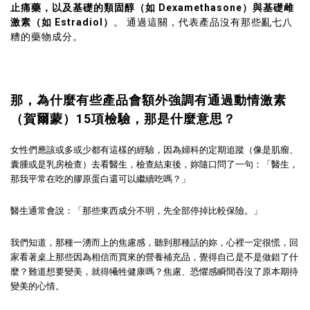
止痛藥，以及基礎的類固醇（如 Dexamethasone）與基礎雌
激素（如 Estradiol）
。 通過這關，代表產品沒有那些亂七八
糟的藥物成分。
那，為什麼有些產品會額外強調有通過動情激素
（賀爾蒙）15項檢驗，那是什麼意思？
女性們應該或多或少都有這樣的經驗，因為婦科的定期追蹤（像是肌瘤、
囊腫或是乳房檢查）去看醫生，檢查結束後，妳隨口問了一句：「醫生，
那我平常在吃的膠原蛋白還可以繼續吃嗎？」
醫生通常會說：「那些東西成分不明，先全部停掉比較保險。」
我們知道，那種一湧而上的焦慮感，聽到那種話的妳，心裡一定很慌，回
家看著桌上那些因為相信而買來的營養補充品，覺得自己是不是做錯了什
麼？難道想要變美，就得犧牲健康嗎？焦慮、恐懼感瞬間吞沒了原本期待
變美的心情。