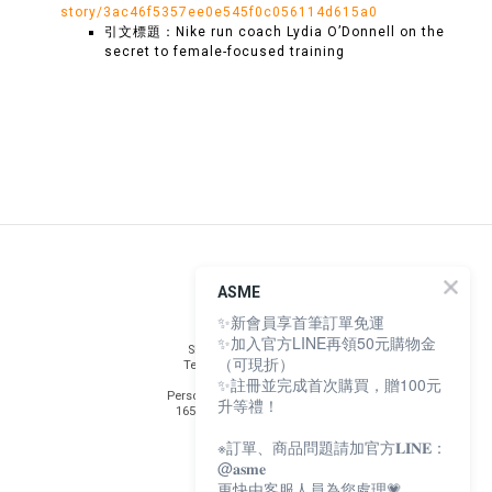
story/3ac46f5357ee0e545f0c056114d615a0
引文標題：Nike run coach Lydia O’Donnell on the
secret to female-focused training
INFO
ASME
✨新會員享首筆訂單免運
Safety Testing
✨加入官方LINE再領50元購物金
Shopping Guidelines
（可現折）
Terms and Conditions
✨註冊並完成首次購買，贈100元
Privacy Policy
Personal Data Protection Act
升等禮！
165 Anti-Fraud Statement
※訂單、商品問題請加官方𝐋𝐈𝐍𝐄：
@𝐚𝐬𝐦𝐞
Contact
更快由客服人員為您處理💗