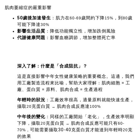
肌肉萎縮症的嚴重影響
50歲後加速發生
：肌力在
歲間約下降
，到
歲
60-69
15%
80
可能下降達
30%
影響生活品質
：降低功能獨立性，增加跌倒風險
代謝健康問題
：影響血糖調節，增加整體死亡率
深入了解：什麼是「合成阻抗」？
這是直接影響中年女性健康策略的重要概念。這邊，我們
用工廠製造流程來比喻，幫助大家理解：肌肉細胞 = 工
廠、蛋白質 = 原料、肌肉合成 = 生產過程
年輕時的狀況
：工廠效率很高，適量原料就能快速生產，
攝取
克蛋白質
肌肉合成反應達
20
→
100%
中年後的變化
：同樣的工廠開始「老化」，生產效率明顯
下降，攝取
克蛋白質
肌肉合成反應可能只有
20
→
60-
可能需要攝取30-40克蛋白質才能達到年輕時
克
70%，
20
的效果