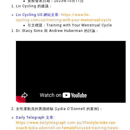
實際發表日期：2023年10月11日
Liv Cycling 的建議：
Liv Cycling US 網站文章:
https://www.liv-
cycling.com/us/training-with-your-menstrual-cycle
引文標題：Training with Your Menstrual Cycle
Dr. Stacy Sims 與 Andrew Huberman 的討論：
女性運動員的實踐經驗 (Lydia O'Donnell 的案例)：
Daily Telegraph 文章:
https://www.dailytelegraph.com.au/lifestyle/nike-run-
coach-lydia-odonnell-on-femalefocused-training/news-