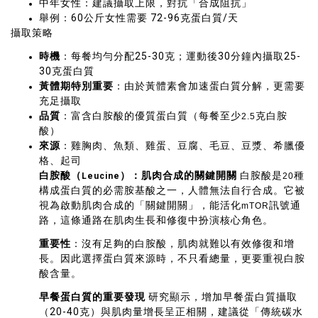
中年女性：建議攝取上限，對抗「合成阻抗」
舉例：60公斤女性需要 72-96克蛋白質/天
攝取策略
時機
：每餐均勻分配25-30克；運動後30分鐘內攝取25-
30克蛋白質
黃體期特別重要
：由於黃體素會加速蛋白質分解，更需要
充足攝取
品質
：富含白胺酸的優質蛋白質（每餐至少
克白胺
2.5
酸）
來源
：雞胸肉、魚類、雞蛋、豆腐、毛豆、豆漿、希臘優
格、起司
白胺酸（
）：肌肉合成的關鍵開關
白胺酸是
種
Leucine
20
構成蛋白質的必需胺基酸之一，人體無法自行合成。它被
視為啟動肌肉合成的「關鍵開關」，能活化
訊號通
mTOR
路，這條通路在肌肉生長和修復中扮演核心角色。
重要性
：沒有足夠的白胺酸，肌肉就難以有效修復和增
長。因此選擇蛋白質來源時，不只看總量，更要重視白胺
酸含量。
早餐蛋白質的重要發現
研究顯示，增加早餐蛋白質攝取
（20-40克）與肌肉量增長呈正相關，建議從「傳統碳水