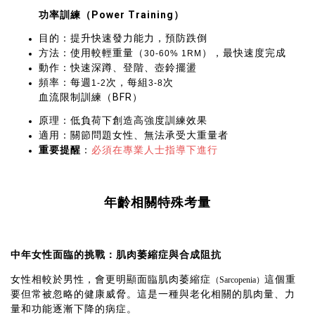
功率訓練（Power Training）
目的：提升快速發力能力，預防跌倒
方法：使用較輕重量（
），最快速度完成
30-60% 1RM
動作：快速深蹲、登階、壺鈴擺盪
頻率：每週
次，每組
次
1-2
3-8
血流限制訓練（BFR）
原理：低負荷下創造高強度訓練效果
適用：關節問題女性、無法承受大重量者
重要提醒
：
必須在專業人士指導下進行
年齡相關特殊考量
中年女性面臨的挑戰：肌肉萎縮症與合成阻抗
女性相較於男性，會更明顯面臨肌肉萎縮症
這個重
（Sarcopenia）
要但常被忽略的健康威脅。這是一種與老化相關的肌肉量、力
量和功能逐漸下降的病症。