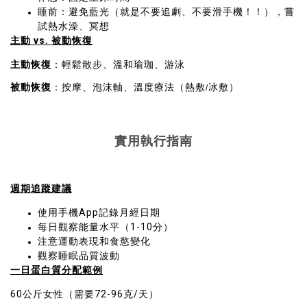
睡前：避免藍光（就是不要追劇、不要滑手機！！），嘗
試熱水澡、冥想
主動 vs. 被動恢復
主動恢復
：輕鬆散步、溫和瑜珈、游泳
被動恢復
：按摩、泡沫軸、溫度療法（熱敷
冰敷）
/
實用執行指南
週期追蹤建議
使用手機App記錄月經日期
每日觀察能量水平（1-10分）
注意運動表現和食慾變化
觀察睡眠品質波動
一日蛋白質分配範例
60公斤女性（需要72-96克/天）