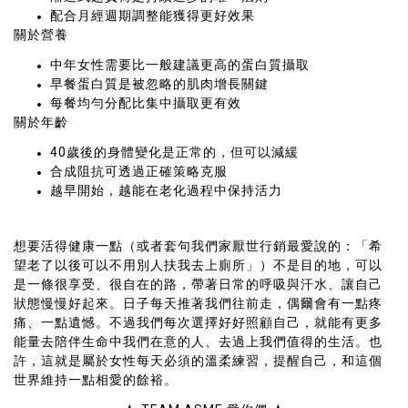
配合月經週期調整能獲得更好效果
關於營養
中年女性需要比一般建議更高的蛋白質攝取
早餐蛋白質是被忽略的肌肉增長關鍵
每餐均勻分配比集中攝取更有效
關於年齡
40歲後的身體變化是正常的，但可以減緩
合成阻抗可透過正確策略克服
越早開始，越能在老化過程中保持活力
想要活得健康一點（或者套句我們家厭世行銷最愛說的：「希
望老了以後可以不用別人扶我去上廁所」）不是目的地，可以
是一條很享受、很自在的路，帶著日常的呼吸與汗水、讓自己
狀態慢慢好起來。日子每天推著我們往前走，偶爾會有一點疼
痛、一點遺憾。不過我們每次選擇好好照顧自己，就能有更多
能量去陪伴生命中我們在意的人、去過上我們值得的生活。也
許，這就是屬於女性每天必須的溫柔練習，提醒自己，和這個
世界維持一點相愛的餘裕。