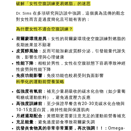
破解「女性空腹訓練更易燃脂」的迷思
在多項研究與訪談中強調，這個廣為流傳的觀念
Dr. Sims
對女性而言是過度簡化且可能有害的：
為什麼女性不適合空腹訓練？
荷爾蒙環境差異
：女性的荷爾蒙環境使空腹訓練對燃脂的
長期效果並不顯著
皮質醇風險
：反而可能加劇皮質醇分泌，引發能量代謝失
衡，影響生理與心理健康
性能下降
：相較於男性，女性在空腹狀態下容易導致神經
性疲勞與性能下降
免疫功能影響
：免疫功能也較易受到負面影響
科學化的運動前營養策略
低強度有氧前
：補充少量易吸收的碳水化合物（如少量葡
萄糖或運動飲料），避免過度壓力反應
高強度訓練前
：至少保證早餐含有20-30克碳水化合物與
10-15克蛋白質，維持性能與保護肌肉
月經週期配合
：黃體期更需要注意充足的運動前營養補充
充足能量
：避免過度節食導致荷爾蒙失調
抗發炎食物真的非常非常重要，再次強調！！：
Omega-