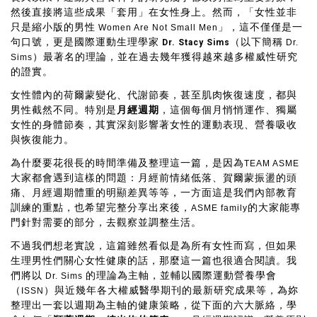
然後直接將這些成果「套用」在女性身上。然而，「女性並非
只是縮小版的男性
」，這不僅僅是一
Women Are Not Small Men
句口號，更是國際運動生理學家
（以下簡稱
Dr. Stacy Sims
Dr.
）最著名的理論，並在過去幾年獲得越來越多權威性研究
Sims
的證實。
女性體內的荷爾蒙變化、代謝節奏，甚至肌肉恢復速度，都與
男性截然不同。特別是
月經週期
，這個每個月悄悄運作、獨屬
女性的身體節奏，其實深刻影響著女性的運動表現、營養吸收
與恢復能力。
為什麼要花很長的時間準備及整理這一篇，是因為
TEAM ASME
大家都會遇到這樣的問題：月經前情緒低落、賀爾蒙振盪的頭
痛、月經週期體重的明顯差異等等，一方面這是我們內部教育
訓練的重點，也希望完整分享出來後，
的大家能專
ASME family
門針對需要的部分，去觀察並調整生活。
不過我們想老實說，這篇雖然看似是為所有女性而寫，但如果
生理男性們關心女性健康的話，那麼這一篇也很適合閱讀。我
們將以
的理論為主軸，並輔以國際運動營養學會
Dr. Sims
（
）與近幾年各大權威醫學期刊的最新研究成果等，為妳
ISSN
整理出一套以週期為主軸的健康策略，從下面的六大脈絡，學