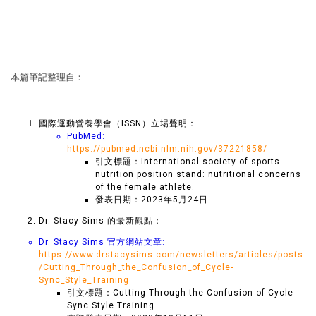
本篇筆記整理自：
國際運動營養學會（ISSN）立場聲明：
PubMed:
https://pubmed.ncbi.nlm.nih.gov/37221858/
引文標題：International society of sports
nutrition position stand: nutritional concerns
of the female athlete.
發表日期：2023年5月24日
Dr. Stacy Sims 的最新觀點：
Dr. Stacy Sims 官方網站文章:
https://www.drstacysims.com/newsletters/articles/posts
/Cutting_Through_the_Confusion_of_Cycle-
Sync_Style_Training
引文標題：Cutting Through the Confusion of Cycle-
Sync Style Training