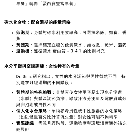
早餐」轉向「蛋白質豐富早餐」。
碳水化合物：配合週期的能量策略
卵泡期
：身體對碳水利用效率高，可選擇米飯、麵食、香
蕉
黃體期
：選擇穩定血糖的優質碳水，如地瓜、糙米、燕麥
運動後
：遵循碳水
蛋白質
3-4:1 的比例補充
:
=
水分平衡與空腹訓練：女性特有的考量
研究指出，女性的水分調節與男性截然不同，特
Dr. Sims
別是在月經週期的不同階段：
黃體期的特殊挑戰
：黃體素使女性更容易出現水分潴留
（水腫）與體溫調節負擔，導致汗液分泌量及電解質成分
與卵泡期或男性不同
個人化水合策略
：單純參考男性或中性族群的水化策略
（如以體重百分比計算流失量）對女性可能不夠精準
實際建議
：需視月經階段、運動強度與環境溫度額外補充
鈉與鉀