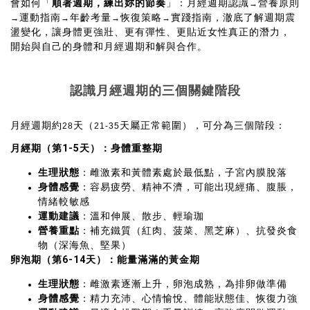
會如何「
順著週期，練出妳的節奏
」：月經週期認識
營養原則
→
運動指南
年齡考量
恢復策略
實踐指南，澈底了解週期震
→
→
→
→
盪變化，讓身體更強壯、更有彈性、更貼近女性真正的潛力，
開始與自己的身體和月經週期和解與合作。
認識月經週期的三個關鍵階段
月經週期約
天（
天屬正常範圍），可分為三個階段：
28
21-35
月經期（第
1-5
天）：身體重整期
生理狀態
：雌激素和黃體素處於最低點，子宮內膜脫落
身體感覺
：容易疲勞、精神不濟，可能出現經痛、腹脹，
情緒較敏感
運動建議
：溫和伸展、散步、輕瑜珈
營養重點
：補充鐵質（紅肉、菠菜、黑芝麻）、抗發炎食
物（深海魚、堅果）
卵泡期（第
6-14
天）：能量滿滿的黃金期
生理狀態
：雌激素逐漸上升，卵泡成熟，為排卵做準備
身體感覺
：精力充沛、心情愉悅、體能狀態佳、恢復力強