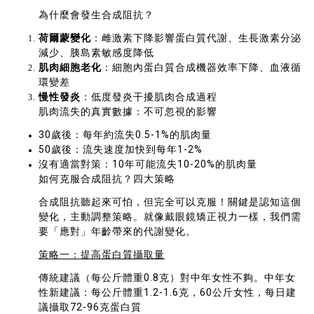
為什麼會發生合成阻抗？
荷爾蒙變化
：雌激素下降影響蛋白質代謝、生長激素分泌
減少、胰島素敏感度降低
肌肉細胞老化
：細胞內蛋白質合成機器效率下降、血液循
環變差
慢性發炎
：低度發炎干擾肌肉合成過程
肌肉流失的真實數據：不可忽視的影響
30歲後：每年約流失0.5-1%的肌肉量
50歲後：流失速度加快到每年1-2%
沒有適當對策：10年可能流失10-20%的肌肉量
如何克服合成阻抗？四大策略
合成阻抗聽起來可怕，但完全可以克服！關鍵是認知這個
變化，主動調整策略。就像戴眼鏡矯正視力一樣，我們需
要「應對」年齡帶來的代謝變化。
策略一：提高蛋白質攝取量
傳統建議（每公斤體重0.8克）對中年女性不夠。中年女
性新建議：每公斤體重1.2-1.6克，60公斤女性，每日建
議攝取72-96克蛋白質