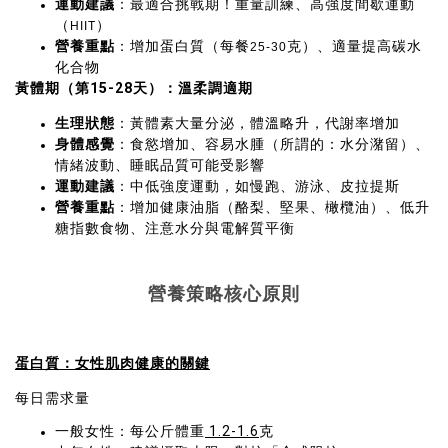
運動建議
：最適合挑戰期！重量訓練、高強度間歇運動
（
）
HIIT
營養重點
：增加蛋白質（每餐
克）、適量提高碳水
25-30
化合物
黃體期（第
15-28
天）：溫柔調適期
生理狀態
：黃體素大量分泌，體溫略升，代謝率增加
身體感覺
：食慾增加、容易水腫（所謂的：水分潴留）、
情緒波動、睡眠品質可能受影響
運動建議
：中低強度運動，如慢跑、游泳、皮拉提斯
營養重點
：增加健康油脂（酪梨、堅果、橄欖油）、低升
糖指數食物、注意水分與電解質平衡
營養策略核心原則
蛋白質：女性肌肉健康的關鍵
每日需求量
一般女性：每公斤體重
1.2-1.6
克