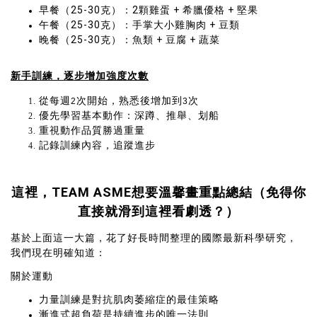
早餐（25-30克）：2顆雞蛋 + 希臘優格 + 堅果
午餐（25-30克）：手掌大小雞胸肉 + 豆類
晚餐（25-30克）：魚類 + 豆腐 + 蔬菜
新手訓練，逐步增加強度次數
從每週
次開始，熟悉後增加到
次
2
3
優先學習基本動作：深蹲、推舉、划船
重視動作品質勝過重量
記錄訓練內容，追蹤進步
這裡，TEAM ASME想要溫馨畫重點總結（免得你
直接就滑到這裡看劇透？）
基於上面這一大篇，花了好長時間整理的國際最新科學研究，
我們現在明確知道：
關於運動
力量訓練是對抗肌肉萎縮症的最佳策略
漸進式超負荷是持續進步的唯一法則