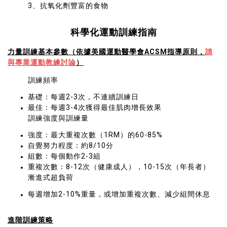
3、抗氧化劑豐富的食物
科學化運動訓練指南
力量訓練基本參數（依據美國運動醫學會
ACSM
指導原則，
請
與專業運動教練討論
）
訓練頻率
基礎：每週2-3次，不連續訓練日
最佳：每週3-4次獲得最佳肌肉增長效果
訓練強度與訓練量
強度：最大重複次數（1RM）的60-85%
自覺努力程度：約8/10分
組數：每個動作2-3組
重複次數：8-12次（健康成人），10-15次（年長者）
漸進式超負荷
每週增加2-10%重量，或增加重複次數、減少組間休息
進階訓練策略