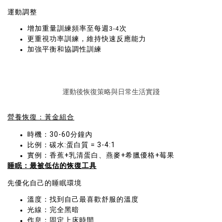
運動調整
增加重量訓練頻率至每週
次
3-4
更重視功率訓練，維持快速反應能力
加強平衡和協調性訓練
運動後恢復策略與日常生活實踐
營養恢復：黃金組合
時機：30-60分鐘內
比例：碳水:蛋白質 = 3-4:1
實例：香蕉+乳清蛋白、燕麥+希臘優格+莓果
睡眠：最被低估的恢復工具
先優化自己的睡眠環境
溫度：找到自己最喜歡舒服的溫度
光線：完全黑暗
作息：固定上床時間