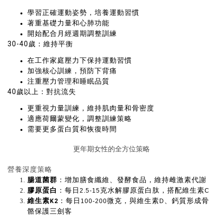
學習正確運動姿勢，培養運動習慣
著重基礎力量和心肺功能
開始配合月經週期調整訓練
30-40歲：維持平衡
在工作家庭壓力下保持運動習慣
加強核心訓練，預防下背痛
注重壓力管理和睡眠品質
40歲以上：對抗流失
更重視力量訓練，維持肌肉量和骨密度
適應荷爾蒙變化，調整訓練策略
需要更多蛋白質和恢復時間
更年期女性的全方位策略
營養深度策略
腸道菌群
：增加膳食纖維、發酵食品，維持雌激素代謝
膠原蛋白
：每日
克水解膠原蛋白肽，搭配維生素
2.5-15
C
維生素
：每日
微克，與維生素
、鈣質形成骨
K2
100-200
D
骼保護三劍客