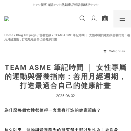
✨✨✨新客首購✨✨✨熱銷產品體驗價85折✨✨✨
✨✨✨新客首購✨✨✨熱銷產品體驗價85折✨✨✨
惜物專區6折起｜數量有限售完為止🪽
✨✨✨新客首購✨✨✨熱銷產品體驗價85折✨✨✨
Home
/
Blog list page
/
營養前線
/
TEAM ASME 筆記時間 ｜ 女性專屬的運動與營養指南：善
用月經週期，打造最適合自己的健康計畫
Categories
TEAM ASME 筆記時間 ｜ 女性專屬
的運動與營養指南：善用月經週期，
打造最適合自己的健康計畫
2025-06-02
為什麼每個女性都值得一套量身打造的健康策略？
長久以來，運動與營養科學的研究幾乎都以男性為主要對象，