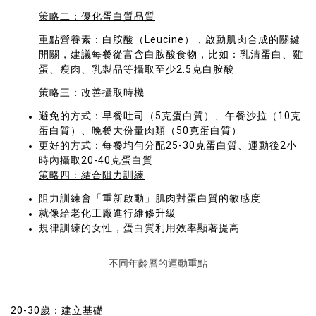
策略二：優化蛋白質品質
重點營養素：白胺酸（Leucine），啟動肌肉合成的關鍵
開關，建議每餐從富含白胺酸食物，比如：乳清蛋白、雞
蛋、瘦肉、乳製品等攝取至少2.5克白胺酸
策略三：改善攝取時機
避免的方式：早餐吐司（5克蛋白質）、午餐沙拉（10克
蛋白質）、晚餐大份量肉類（50克蛋白質）
更好的方式：每餐均勻分配25-30克蛋白質、運動後2小
時內攝取20-40克蛋白質
策略四：結合阻力訓練
阻力訓練會「重新啟動」肌肉對蛋白質的敏感度
就像給老化工廠進行維修升級
規律訓練的女性，蛋白質利用效率顯著提高
不同年齡層的運動重點
20-30歲：建立基礎